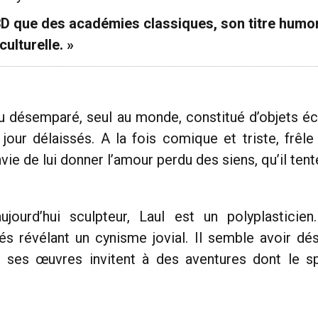
3D que des académies classiques, son titre humori
ulturelle. »
u désemparé, seul au monde, constitué d’objets écle
our délaissés. A la fois comique et triste, frêle 
vie de lui donner l’amour perdu des siens, qu’il ten
 aujourd’hui sculpteur, Laul est un polyplastici
s révélant un cynisme jovial. Il semble avoir désac
e ses œuvres invitent à des aventures dont le s